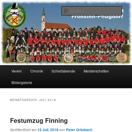
Zum
Zum
primären
sekundären
Such
Inhalt
Inhalt
springen
springen
Schützengesellschaft Frohsinn
Pflugdorf
Hauptmenü
Verein
Chronik
Schießabende
Meisterschaften
Bildergalerie
MONATSARCHIV:
JULI 2018
Festumzug Finning
Veröffentlicht am
18 Juli, 2018
von
Peter Gritzbach