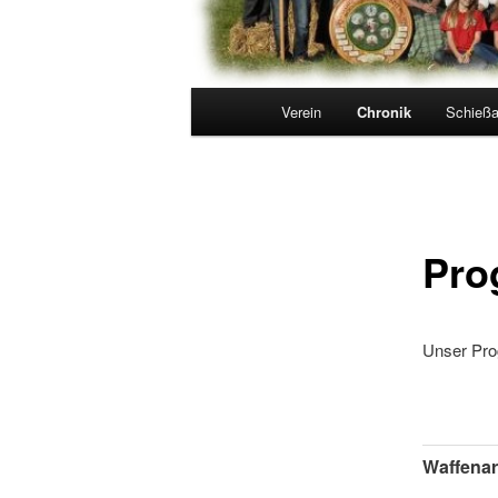
Hauptmenü
Verein
Chronik
Schieß
Pro
Unser Pro
Waffenar