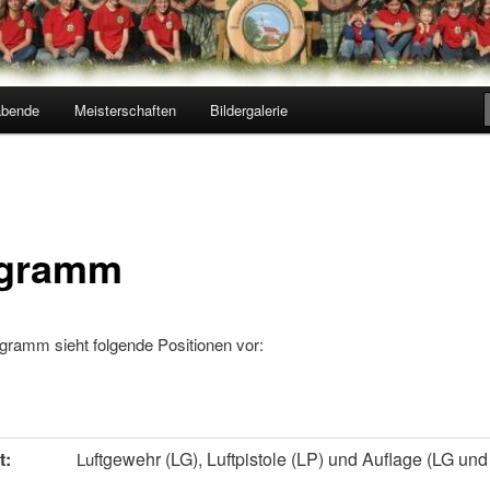
abende
Meisterschaften
Bildergalerie
gramm
gramm sieht folgende Positionen vor:
t:
ftgewehr (LG), Luftpistole (LP) und Auflage (LG und
Lu