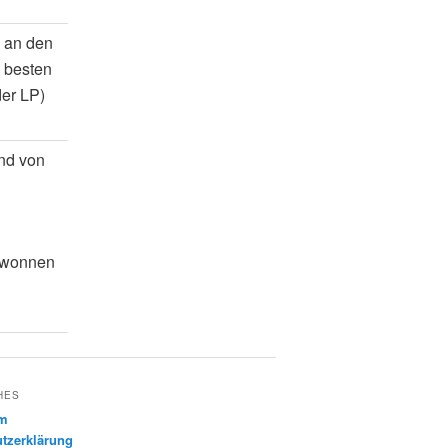
n an den
 besten
der LP)
nd von
gewonnen
HES
um
tzerklärung